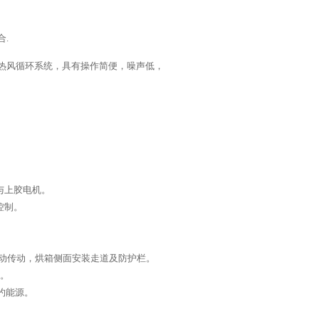
.
热风循环系统，具有操作简便，噪声低，
。
与上胶电机。
控制。
主动传动，烘箱侧面安装走道及防护栏。
。
约能源。