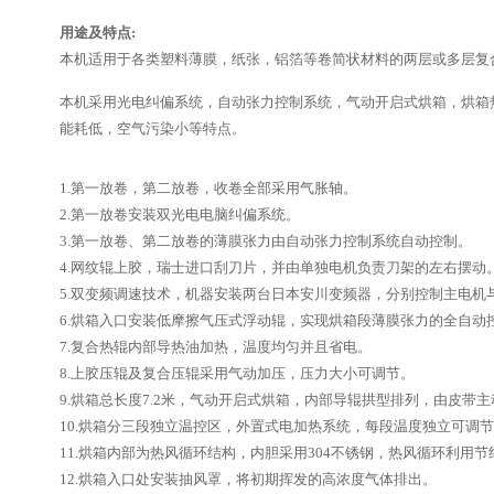
用途及特点:
本机适用于各类塑料薄膜，纸张，铝箔等卷简状材料的两层或多层复合
本机采用光电纠偏系统，自动张力控制系统，气动开启式烘箱，烘箱
能耗低，空气污染小等特点。
1.
第一放卷，第二放卷，收卷全部采用气胀轴。
2.
第一放卷安装双光电电脑纠偏系统。
3.
第一放卷、第二放卷的薄膜张力由自动张力控制系统自动控制。
4.
网纹辊上胶，瑞士进口刮刀片，并由单独电机负责刀架的左右摆动
5.
双变频调速技术，机器安装两台日本安川变频器，分别控制主电机
6.
烘箱入口安装低摩擦气压式浮动辊，实现烘箱段薄膜张力的全自动
7.
复合热辊内部导热油加热，温度均匀并且省电。
8.
上胶压辊及复合压辊采用气动加压，压力大小可调节。
9.
烘箱总长度7.2米，气动开启式烘箱，内部导辊拱型排列，由皮带
10.
烘箱分三段独立温控区，外置式电加热系统，每段温度独立可调节
11.
烘箱内部为热风循环结构，内胆采用304不锈钢，热风循环利用节
12.
烘箱入口处安装抽风罩，将初期挥发的高浓度气体排出。